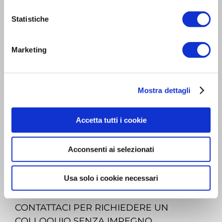
Statistiche
argentati@abanet.it
vargentati@pec.giuffre.it
Marketing
carlini@abanet.it
lcarlini@pec.giuffre.it
Mostra dettagli
ORARI
Accetta tutti i cookie
Lun-Ven 9:00 - 13:00
Acconsenti ai selezionati
Mar-Gio 16:00 - 19:00
Usa solo i cookie necessari
CONTATTACI PER RICHIEDERE UN
COLLOQUIO SENZA IMPEGNO