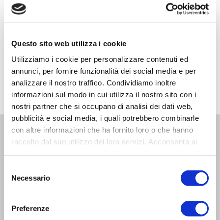
accordo volto ad ottenere una separazione
consensuale relativamente a: separazione
personale, divorzio, modifica delle
Questo sito web utilizza i cookie
condizioni di separazione e divorzio e
Utilizziamo i cookie per personalizzare contenuti ed
annunci, per fornire funzionalità dei social media e per
convivenze di fatto.
analizzare il nostro traffico. Condividiamo inoltre
informazioni sul modo in cui utilizza il nostro sito con i
nostri partner che si occupano di analisi dei dati web,
pubblicità e social media, i quali potrebbero combinarle
con altre informazioni che ha fornito loro o che hanno
CONTATTI
raccolto dal suo utilizzo dei loro servizi. Acconsenta ai
nostri cookie se continua ad utilizzare il nostro sito web.
Studio Legale Argentati e Carlini
Selezione
Necessario
del
Via Giuseppe Giusti 6
consenso
61121 - Pesaro
Preferenze
Tel. 0721 1792531